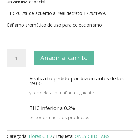
un
aroma
especial.
THC<0.2% de acuerdo al real decreto 1729/1999.
Cáñamo aromático de uso para coleccionismo.
Flores
Añadir al carrito
Only
CBD
-
Realiza tu pedido por bizum antes de las
ORIGINAL
19:00
TRIM
y recibelo a la mañana siguiente.
MIX
CBD
THC inferior a 0,2%
50G
cantidad
en todos nuestros productos
Categoría:
Flores CBD
Etiqueta:
ONLY CBD FANS