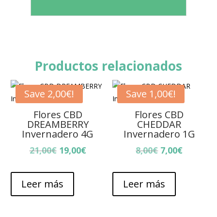
Productos relacionados
Save
2,00
€
!
Save
1,00
€
!
Flores CBD
Flores CBD
DREAMBERRY
CHEDDAR
Invernadero 4G
Invernadero 1G
El
El
El
El
21,00
€
19,00
€
8,00
€
7,00
€
precio
precio
precio
precio
original
actual
original
actual
Leer más
Leer más
era:
es:
era:
es:
21,00€.
19,00€.
8,00€.
7,00€.