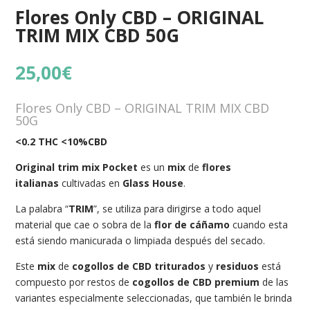
Flores Only CBD – ORIGINAL
TRIM MIX CBD 50G
25,00
€
Flores Only CBD – ORIGINAL TRIM MIX CBD
50G
<0.2 THC <10%CBD
Original trim mix Pocket
es un
mix
de
flores
italianas
cultivadas en
Glass House
.
La palabra “
TRIM
”, se utiliza para dirigirse a todo aquel
material que cae o sobra de la
flor de cáñamo
cuando esta
está siendo manicurada o limpiada después del secado.
Este
mix
de
cogollos de CBD triturados
y
residuos
está
compuesto por restos de
cogollos de CBD premium
de las
variantes especialmente seleccionadas, que también le brinda