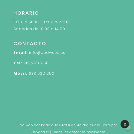
HORARIO
10:00 a 14:00 – 17:00 a 20:30
Sabados de 10:00 a 14:00
CONTACTO
Email:
info@cbdweed.es
Tel:
919 298 734
Móvil:
633 032 250
0
Sitio web acabado a las
4:20
de un día cualquiera por
Publydea
© | Todos los derechos reservados