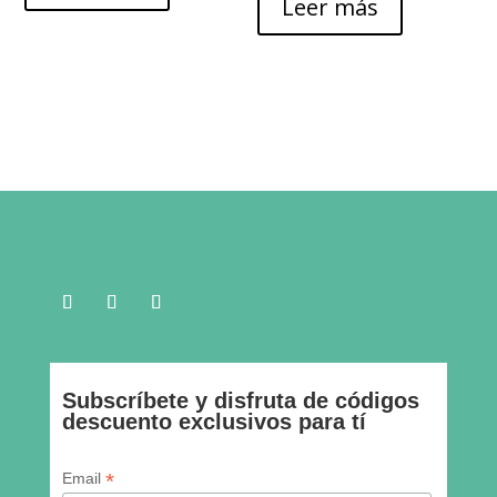
Leer más
era:
es:
21,00€.
19,00€.
Subscríbete y disfruta de códigos
descuento exclusivos para tí
* indica requeridos
*
Email