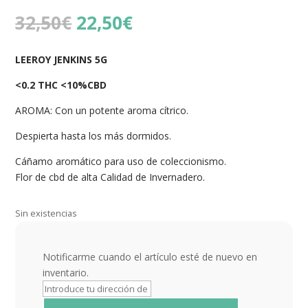
El
El
32,50
€
22,50
€
precio
precio
original
actual
LEEROY JENKINS 5G
era:
es:
32,50€.
22,50€.
<0.2 THC <10%CBD
AROMA: Con un potente aroma cítrico.
Despierta hasta los más dormidos.
Cáñamo aromático para uso de coleccionismo.
Flor de cbd de alta Calidad de Invernadero.
Sin existencias
Notificarme cuando el artículo esté de nuevo en
inventario.