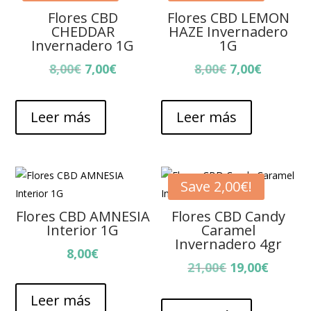
Flores CBD
Flores CBD LEMON
CHEDDAR
HAZE Invernadero
Invernadero 1G
1G
El
El
El
El
8,00
€
7,00
€
8,00
€
7,00
€
precio
precio
precio
precio
original
actual
original
actual
Leer más
Leer más
era:
es:
era:
es:
8,00€.
7,00€.
8,00€.
7,00€.
Save
2,00
€
!
Flores CBD AMNESIA
Flores CBD Candy
Interior 1G
Caramel
Invernadero 4gr
8,00
€
El
El
21,00
€
19,00
€
precio
precio
Leer más
original
actual