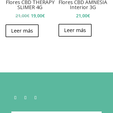
Flores CBD THERAPY
Flores CBD AMNESIA
SLIMER 4G
Interior 3G
El
El
21,00
€
19,00
€
21,00
€
precio
precio
original
actual
Leer más
Leer más
era:
es:
21,00€.
19,00€.