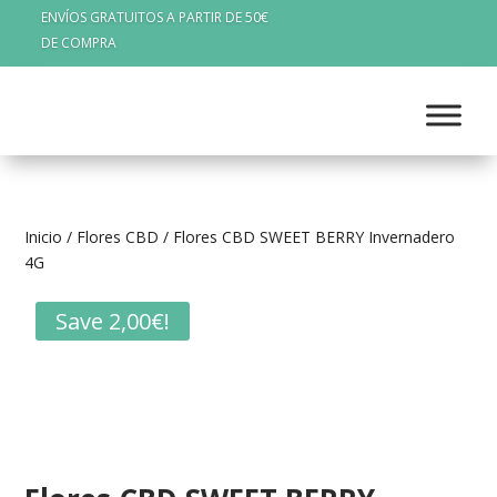
ENVÍOS GRATUITOS A PARTIR DE 50€
DE COMPRA
Inicio
/
Flores CBD
/ Flores CBD SWEET BERRY Invernadero
4G
Save
2,00
€
!