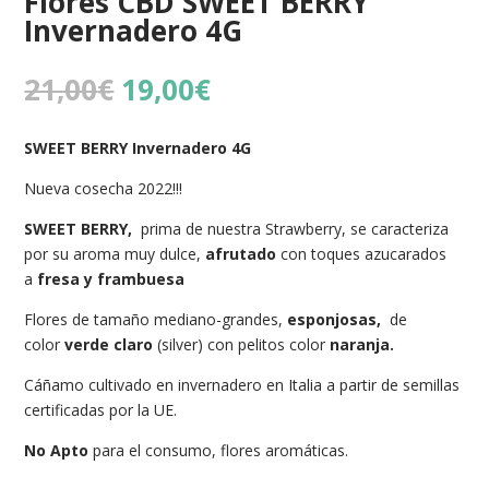
Flores CBD SWEET BERRY
Invernadero 4G
El
El
21,00
€
19,00
€
precio
precio
original
actual
SWEET BERRY Invernadero 4G
era:
es:
21,00€.
19,00€.
Nueva cosecha 2022!!!
SWEET BERRY,
prima de nuestra Strawberry, se caracteriza
por su aroma muy dulce,
afrutado
con toques azucarados
a
fresa y frambuesa
Flores de tamaño mediano-grandes,
esponjosas,
de
color
verde claro
(silver) con pelitos color
naranja.
Cáñamo cultivado en invernadero en Italia a partir de semillas
certificadas por la UE.
No Apto
para el consumo, flores aromáticas.