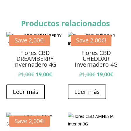
Productos relacionados
Save
2,00
€
!
Save
2,00
€
!
Flores CBD
Flores CBD
DREAMBERRY
CHEDDAR
Invernadero 4G
Invernadero 4G
El
El
El
El
21,00
€
19,00
€
21,00
€
19,00
€
precio
precio
precio
precio
original
actual
original
actual
Leer más
Leer más
era:
es:
era:
es:
21,00€.
19,00€.
21,00€.
19,00€.
Save
2,00
€
!