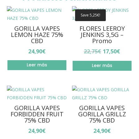
Save
5,25
€
!
GORILLA VAPES
FLORES LEEROY
LEMON HAZE 75%
JENKINS 3,5G –
CBD
Promo
El
El
24,90
€
22,75
€
17,50
€
precio
precio
Leer más
Leer más
original
actual
era:
es:
22,75€.
17,50€.
GORILLA VAPES
GORILLA VAPES
FORBIDDEN FRUIT
GORILLA GRILLZ
75% CBD
75% CBD
24,90
€
24,90
€