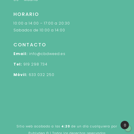
HORARIO
10:00 a 14:00 – 17:00 a 20:30
Sabados de 10:00 a 14:00
CONTACTO
Email:
info@cbdweed.es
Tel:
919 298 734
Móvil:
633 032 250
0
Sitio web acabado a las
4:20
de un día cualquiera por
Publydea
© | Todos los derechos reservados