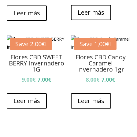
original
actual
Leer más
Leer más
era:
es:
32,50€.
22,50€.
Save
2,00
€
!
Save
1,00
€
!
Flores CBD SWEET
Flores CBD Candy
BERRY Invernadero
Caramel
1G
Invernadero 1gr
El
El
El
El
9,00
€
7,00
€
8,00
€
7,00
€
precio
precio
precio
precio
original
actual
original
actual
Leer más
Leer más
era:
es:
era:
es:
9,00€.
7,00€.
8,00€.
7,00€.