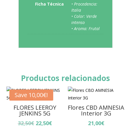
Ficha Técnica
• Procedencia:
Italia
• Color: Verde
intenso
• Aroma: Frutal
Productos relacionados
Save
10,00
€
!
FLORES LEEROY
Flores CBD AMNESIA
JENKINS 5G
Interior 3G
El
El
32,50
€
22,50
€
21,00
€
precio
precio