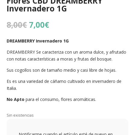
Flores CBD DREAMBERRY
Invernadero 1G
El
El
8,00
€
7,00
€
precio
precio
original
actual
DREAMBERRY Invernadero 1G
era:
es:
8,00€.
7,00€.
DREAMBERRY Se caracteriza con un aroma dulce, y afrutado
con notas características a moras y frutas del bosque.
Sus cogollos son de tamaño medio y casi libre de hojas.
Es es una variedad de cáñamo cultivado en invernadero de
Italia.
No Apto
para el consumo, flores aromáticas.
Sin existencias
Notificarme cuando el artículo esté de nuevo en