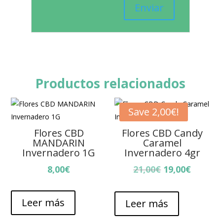
Productos relacionados
Save
2,00
€
!
Flores CBD
Flores CBD Candy
MANDARIN
Caramel
Invernadero 1G
Invernadero 4gr
El
El
8,00
€
21,00
€
19,00
€
precio
precio
original
actual
Leer más
Leer más
era:
es:
21,00€.
19,00€.