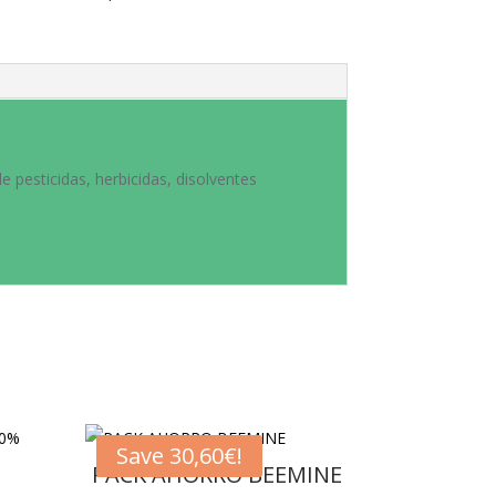
 pesticidas, herbicidas, disolventes
Save
30,60
€
!
PACK AHORRO BEEMINE