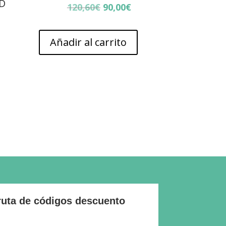
BD
El
El
120,60
€
90,00
€
precio
precio
original
actual
Añadir al carrito
era:
es:
120,60€.
90,00€.
ruta de códigos descuento
* indica requeridos