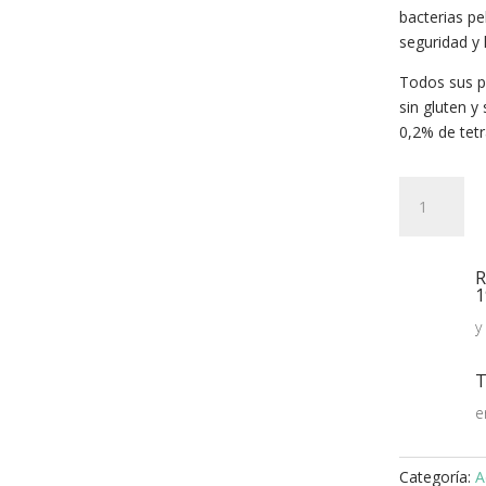
bacterias pe
seguridad y l
Todos sus p
sin gluten y
0,2% de tetr
Pharma
Premium
Care
Aceite
R
CBD
1
10%
y
10ml
cantidad
T
e
Categoría:
A