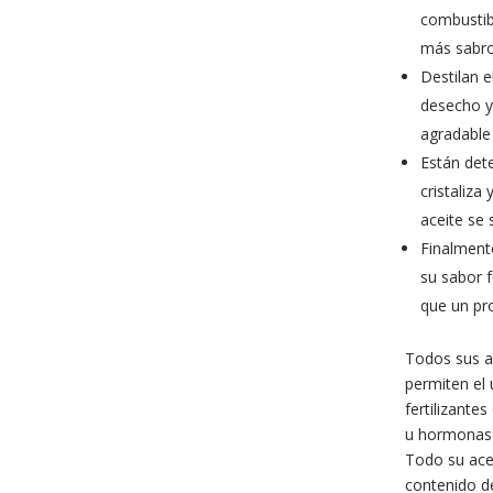
combustibl
más sabro
Destilan e
desecho y
agradable
Están dete
cristaliza 
aceite se 
Finalmente
su sabor 
que un pro
Todos sus a
permiten el 
fertilizant
u hormonas 
Todo su ace
contenido d