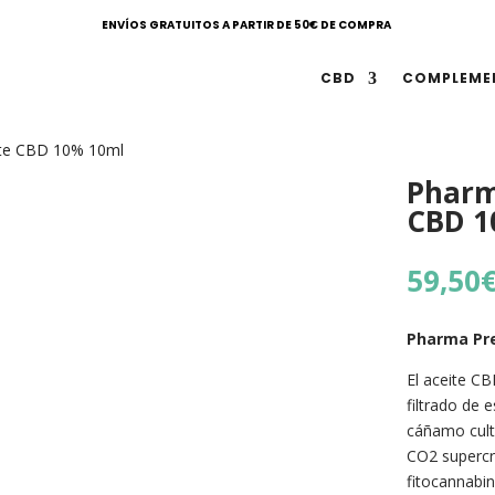
ENVÍOS GRATUITOS A PARTIR DE 50€ DE COMPRA
CBD
COMPLEME
te CBD 10% 10ml
Pharm
CBD 1
59,50
Pharma Pr
El aceite C
filtrado de 
cáñamo cult
CO2 supercrí
fitocannabin