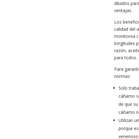
diluidos par
ventajas.
Los benefic
calidad del 
monitorea c
longitudes 
razón, acei
para todos.
Para garanti
normas:
Solo trab
cáñamo se
de que su
cáñamo n
Utilizan u
porque es
venenoso 