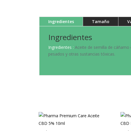
Ingredientes
Tamaño
V
Ingredientes
Ingredientes :
Aceite de semilla de cáñamo d
pesados y otras sustancias tóxicas.