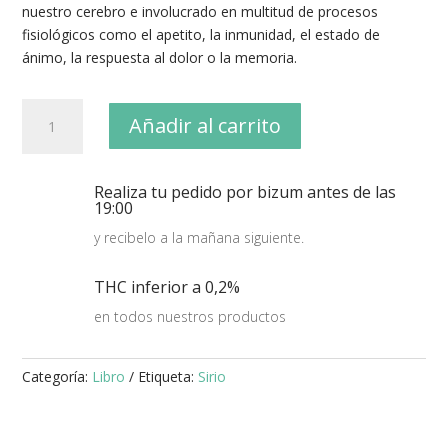
nuestro cerebro e involucrado en multitud de procesos
fisiológicos como el apetito, la inmunidad, el estado de
ánimo, la respuesta al dolor o la memoria.
Libro
Añadir al carrito
CBD.
El
cannabis
Realiza tu pedido por bizum antes de las
medicinal:
19:00
Guía
y recibelo a la mañana siguiente.
para
el
THC inferior a 0,2%
paciente.
cantidad
en todos nuestros productos
Categoría:
Libro
Etiqueta:
Sirio