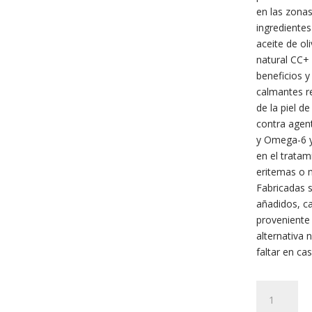
en las zonas
ingrediente
aceite de ol
natural CC+
beneficios y
calmantes re
de la piel d
contra agen
y Omega-6 y
en el tratam
eritemas o m
Fabricadas s
añadidos, ca
proveniente 
alternativa 
faltar en cas
Cannabios
Salicylic