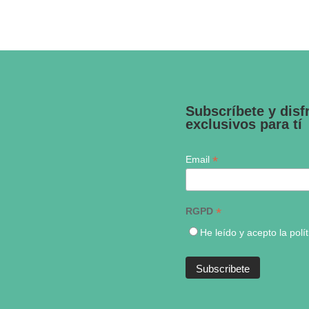
Subscríbete y disf
exclusivos para tí
*
Email
*
RGPD
He leído y acepto la polí