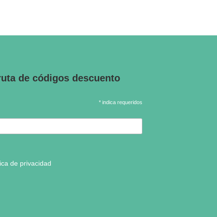
ruta de códigos descuento
* indica requeridos
tica de privacidad