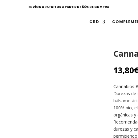
ENVÍOS GRATUITOS A PARTIR DE 50€ DE COMPRA
CBD
COMPLEME
Cannab
13,80
Cannabios Bá
Durezas de 
bálsamo ácid
100% bio, el
orgánicas y 
Recomendado
durezas y ca
permitiendo 