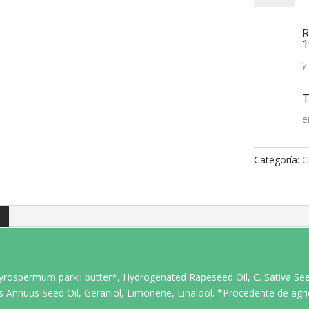
ACID
50ml
R
cantidad
1
y
T
e
Categoría:
C
rospermum parkii butter*, Hydrogenated Rapeseed Oil, C. Sativa Seed Oi
 Annuus Seed Oil, Geraniol, Limonene, Linalool. *Procedente de agric