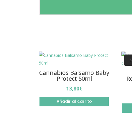
S
Cannabios Balsamo Baby
Protect 50ml
R
13,80
€
Añadir al carrito