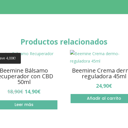
Productos relacionados
ave
4,00
€
!
Beemine Bálsamo
Beemine Crema der
ecuperador con CBD
reguladora 45ml
50ml
24,90
€
El
El
18,90
€
14,90
€
precio
precio
Añadir al carrito
Leer más
original
actual
era:
es:
18,90€.
14,90€.