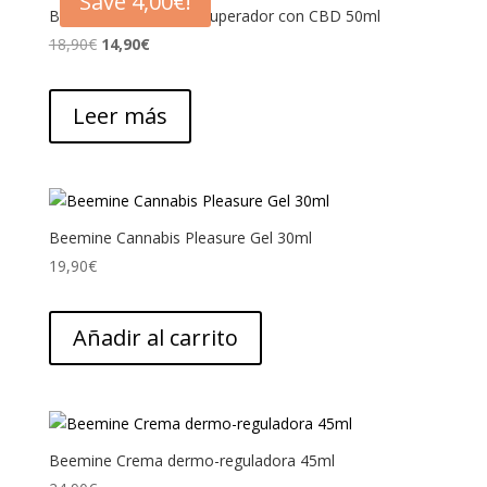
Save
4,00
€
!
Beemine Bálsamo Recuperador con CBD 50ml
El
El
18,90
€
14,90
€
precio
precio
original
actual
Leer más
era:
es:
18,90€.
14,90€.
Beemine Cannabis Pleasure Gel 30ml
19,90
€
Añadir al carrito
Beemine Crema dermo-reguladora 45ml