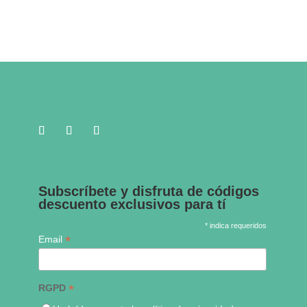
Subscríbete y disfruta de códigos
descuento exclusivos para tí
* indica requeridos
*
Email
*
RGPD