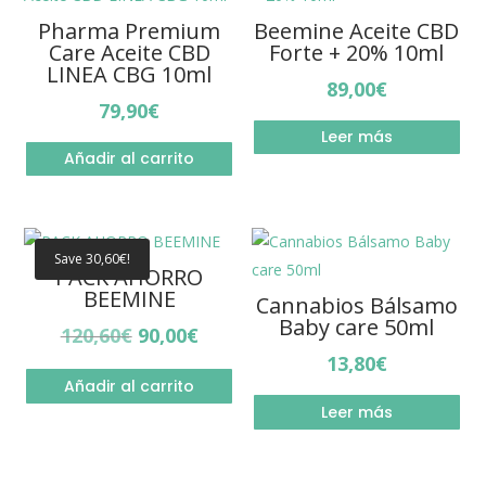
Pharma Premium
Beemine Aceite CBD
Care Aceite CBD
Forte + 20% 10ml
LINEA CBG 10ml
89,00
€
79,90
€
Leer más
Añadir al carrito
Save
30,60
€
!
PACK AHORRO
BEEMINE
Cannabios Bálsamo
Baby care 50ml
El
El
120,60
€
90,00
€
precio
precio
13,80
€
Añadir al carrito
original
actual
Leer más
era:
es:
120,60€.
90,00€.