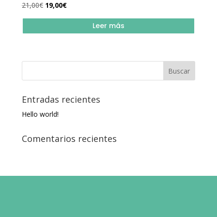
El
El
21,00
€
19,00
€
precio
precio
Leer más
original
actual
era:
es:
21,00€.
19,00€.
Entradas recientes
Hello world!
Comentarios recientes