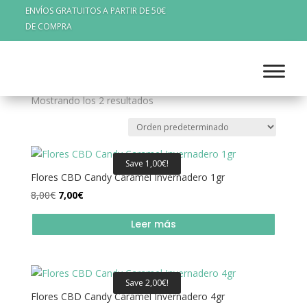
ENVÍOS GRATUITOS A PARTIR DE 50€
DE COMPRA
Inicio
/ Productos etiquetados “Mundo CaÃ±amo”
Mundo CaÃ±amo
Mostrando los 2 resultados
Save
1,00
€
!
Flores CBD Candy Caramel Invernadero 1gr
El
El
8,00
€
7,00
€
precio
precio
Leer más
original
actual
era:
es:
8,00€.
7,00€.
Save
2,00
€
!
Flores CBD Candy Caramel Invernadero 4gr